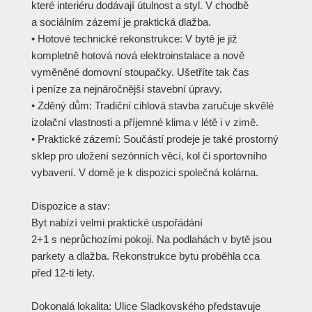
které interiéru dodávají útulnost a styl. V chodbě
a sociálním zázemí je praktická dlažba.
• Hotové technické rekonstrukce: V bytě je již
kompletně hotová nová elektroinstalace a nově
vyměněné domovní stoupačky. Ušetříte tak čas
i peníze za nejnáročnější stavební úpravy.
• Zděný dům: Tradiční cihlová stavba zaručuje skvělé
izolační vlastnosti a příjemné klima v létě i v zimě.
• Praktické zázemí: Součástí prodeje je také prostorný
sklep pro uložení sezónních věcí, kol či sportovního
vybavení. V domě je k dispozici společná kolárna.
Dispozice a stav:
Byt nabízí velmi praktické uspořádání
2+1 s neprůchozími pokoji. Na podlahách v bytě jsou
parkety a dlažba. Rekonstrukce bytu proběhla cca
před 12-ti lety.
Dokonalá lokalita: Ulice Sladkovského představuje