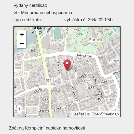
Vydaný certifikát:
G - Mimořádně nehospodárná
Typ certifikátu:
vyhláška č. 264/2020 Sb
+
−
?
Leaflet
|
©
OpenStreetMap
Zpět na
Kompletní nabídka nemovitostí