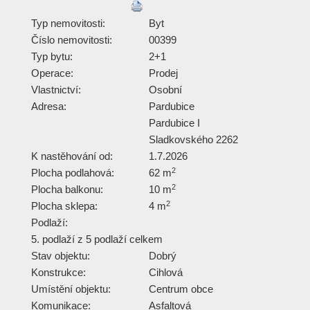
Typ nemovitosti:
Byt
Číslo nemovitosti:
00399
Typ bytu:
2+1
Operace:
Prodej
Vlastnictví:
Osobní
Adresa:
Pardubice
Pardubice I
Sladkovského 2262
K nastěhování od:
1.7.2026
2
Plocha podlahová:
62 m
2
Plocha balkonu:
10 m
2
Plocha sklepa:
4 m
Podlaží:
5. podlaží z 5 podlaží celkem
Stav objektu:
Dobrý
Konstrukce:
Cihlová
Umístění objektu:
Centrum obce
Komunikace:
Asfaltová