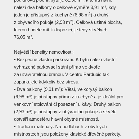
náleží dva balkony o celkové výměře 9,91 m², kdy
2
jeden je přístupný z kuchyně (6,98 m
) a druhý
2
z obývacího pokoje (2,93 m
). Celková užitná plocha,
kterou budete mít k dispozici, je tedy skvělých
76,05 m².
Největší benefity nemovitosti:
• Bezpečné vlastní parkování: K bytu náleží vlastní
vyhrazené parkovací stání přímo ve dvoře
za uzavíratelnou branou. V centru Pardubic tak
zaparkujete kdykoliv bez stresu.
• Dva balkony (9,91 m²): Větší, velkorysý balkon
(6,98 m²) je přístupný přímo z kuchyně a je ideální pro
venkovní stolování či posezení u kávy. Druhý balkon
(2,93 m²) je přístupný z obývacího pokoje a skvěle
dotváří atmosféru hlavní obytné místnosti.
• Tradiční materiály: Na podlahách v obytných
místnostech jsou položeny klasické dřevěné parkety,