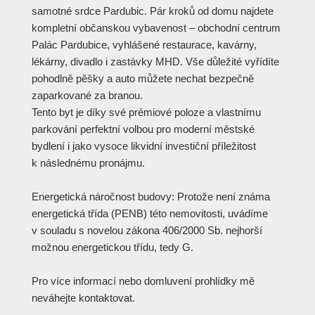
samotné srdce Pardubic. Pár kroků od domu najdete
kompletní občanskou vybavenost – obchodní centrum
Palác Pardubice, vyhlášené restaurace, kavárny,
lékárny, divadlo i zastávky MHD. Vše důležité vyřídíte
pohodlně pěšky a auto můžete nechat bezpečně
zaparkované za branou.
Tento byt je díky své prémiové poloze a vlastnímu
parkování perfektní volbou pro moderní městské
bydlení i jako vysoce likvidní investiční příležitost
k následnému pronájmu.
Energetická náročnost budovy: Protože není známa
energetická třída (PENB) této nemovitosti, uvádíme
v souladu s novelou zákona 406/2000 Sb. nejhorší
možnou energetickou třídu, tedy G.
Pro více informací nebo domluvení prohlídky mě
neváhejte kontaktovat.