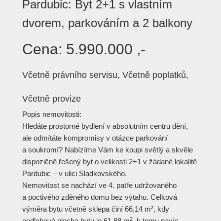
Pardubic: Byt 2+1 s vlastním
dvorem, parkováním a 2 balkony
Cena:
5.990.000 ,-
Včetně právního servisu, Včetně poplatků,
Včetně provize
Popis nemovitosti:
Hledáte prostorné bydlení v absolutním centru dění,
ale odmítáte kompromisy v otázce parkování
a soukromí? Nabízíme Vám ke koupi světlý a skvěle
dispozičně řešený byt o velikosti 2+1 v žádané lokalitě
Pardubic – v ulici Sladkovského.
Nemovitost se nachází ve 4. patře udržovaného
a poctivého zděného domu bez výtahu. Celková
výměra bytu včetně sklepa činí 66,14 m², kdy
2
podlahová plocha bytu je 61,98 m
, k tomu navíc