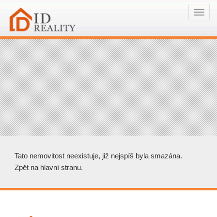
Navi
Tato nemovitost neexistuje, již nejspíš byla smazána.
Zpět na hlavní stranu
.