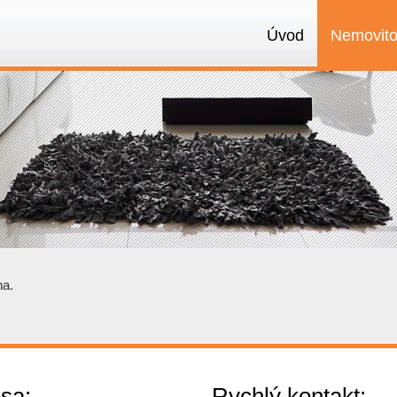
Úvod
Nemovito
na.
sa:
Rychlý kontakt: