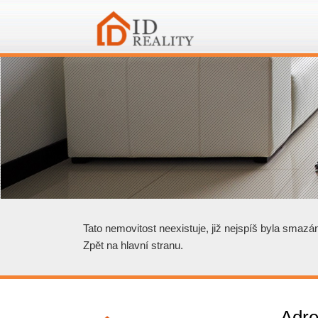
Tato nemovitost neexistuje, již nejspíš byla smazá
Zpět na hlavní stranu
.
Adre