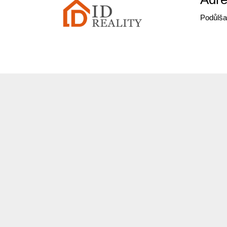
Podůlša