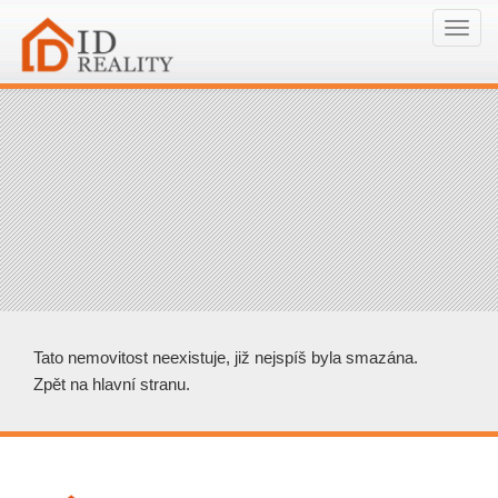
Navi
Tato nemovitost neexistuje, již nejspíš byla smazána.
Zpět na hlavní stranu
.