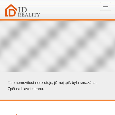
Navi
Tato nemovitost neexistuje, již nejspíš byla smazána.
Zpět na hlavní stranu
.