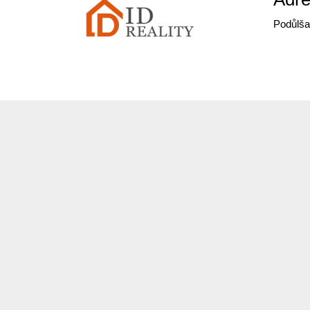
Podůlša