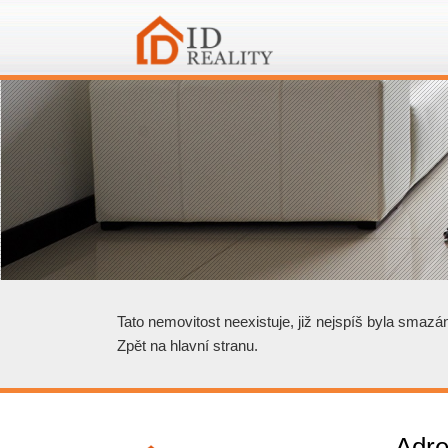
Tato nemovitost neexistuje, již nejspíš byla smazá
Zpět na hlavní stranu
.
Adre