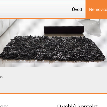
Úvod
Nemovito
na.
sa:
Rychlý kontakt: