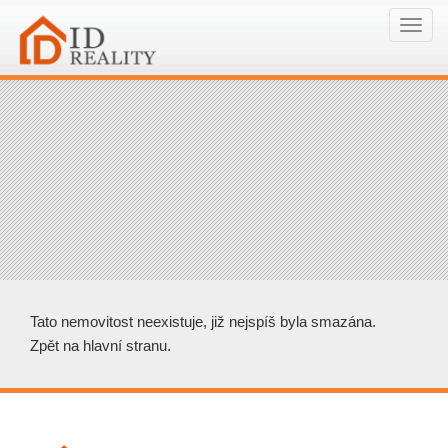
Navi
Tato nemovitost neexistuje, již nejspíš byla smazána.
Zpět na hlavní stranu
.