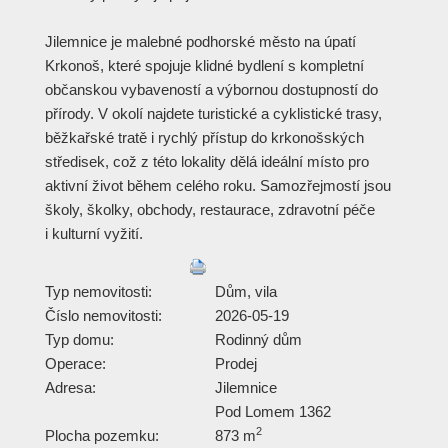
Jilemnice je malebné podhorské město na úpatí
Krkonoš, které spojuje klidné bydlení s kompletní
občanskou vybaveností a výbornou dostupností do
přírody. V okolí najdete turistické a cyklistické trasy,
běžkařské tratě i rychlý přístup do krkonošských
středisek, což z této lokality dělá ideální místo pro
aktivní život během celého roku. Samozřejmostí jsou
školy, školky, obchody, restaurace, zdravotní péče
i kulturní vyžití.
Typ nemovitosti:
Dům, vila
Číslo nemovitosti:
2026-05-19
Typ domu:
Rodinný dům
Operace:
Prodej
Adresa:
Jilemnice
Pod Lomem 1362
2
Plocha pozemku:
873 m