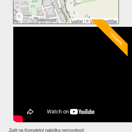
?
Leaflet
|
©
OpenStreetMap
Zpět na
Kompletní nabídka nemovitostí