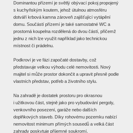
Dominantou přízemí je světlý obývací pokoj propojený
s kuchyňským koutem, jehož útulnou atmosféru
dotváří krbová kamna zároveň zajišťující vytápění
domu. Součástí přízemí je také samostatné WC a
prostorná koupelna rozdělená do dvou částí, přičemž
jednu z nich lze využít například jako technickou
místnost či prádelnu.
Podkroví je ve fázi započaté dostavby, což
představuje velkou výhodu celé nemovitosti. Nový
majitel si může prostor dokončit a upravit přesně podle
vlastních představ, potřeb a životního stylu.
Na zahradě je dostatek prostoru pro okrasnou
i užitkovou část, stejně jako pro vybudování pergoly,
venkovního posezení, garáže nebo dalších
doplňkových staveb. Díky rohovému pozemku nabízí
nemovitost minimum přímých sousedů a velká část
zahrady poskytuje příjemné soukromí.