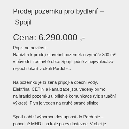
Prodej pozemku pro bydlení –
Spojil
Cena:
6.290.000 ,-
Popis nemovitosti:
Nabízím k prodeji stavební pozemek o výměře 800 m²
v původní zástavbě obce Spojil, jedné z nejvyhledáva­
nějších lokalit v okolí Pardubic.
Na pozemku je zřízena přípojka obecní vody.
Elektřina, CETIN a kanalizace jsou vedeny přímo
na hranici pozemku u přilehlé komunikace (viz situační
výkres). Plyn je veden na druhé straně silnice.
Spojil nabízí výbornou dostupnost do Pardubic –
pohodlně MHD i na kole po cyklostezce. V obci je