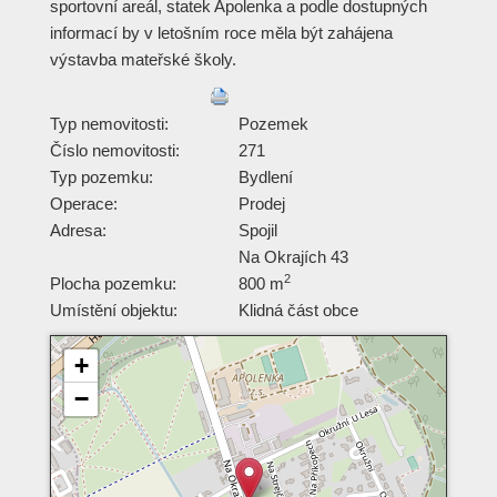
sportovní areál, statek Apolenka a podle dostupných
informací by v letošním roce měla být zahájena
výstavba mateřské školy.
Typ nemovitosti:
Pozemek
Číslo nemovitosti:
271
Typ pozemku:
Bydlení
Operace:
Prodej
Adresa:
Spojil
Na Okrajích 43
2
Plocha pozemku:
800 m
Umístění objektu:
Klidná část obce
+
−