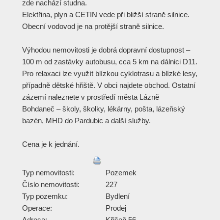
zde nachází studna.
Elektřina, plyn a CETIN vede při bližší straně silnice.
Obecní vodovod je na protější straně silnice.
Výhodou nemovitosti je dobrá dopravní dostupnost –
100 m od zastávky autobusu, cca 5 km na dálnici D11.
Pro relaxaci lze využít blízkou cyklotrasu a blízké lesy,
případně dětské hřiště. V obci najdete obchod. Ostatní
zázemí naleznete v prostředí města Lázně
Bohdaneč – školy, školky, lékárny, pošta, lázeňský
bazén, MHD do Pardubic a další služby.
Cena je k jednání.
Typ nemovitosti:
Pozemek
Číslo nemovitosti:
227
Typ pozemku:
Bydlení
Operace:
Prodej
Adresa:
Křičeň 56