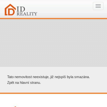
Navi
Tato nemovitost neexistuje, již nejspíš byla smazána.
Zpět na hlavní stranu
.