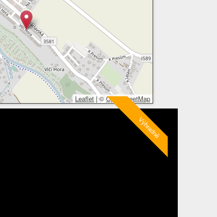
Leaflet
|
©
OpenStreetMap