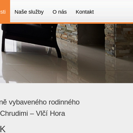
sti
Naše služby
O nás
Kontakt
dně vybaveného rodinného
 Chrudimi – Vlčí Hora
RK