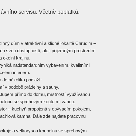
ávního servisu, Včetně poplatků,
inný dům v atraktivní a klidné lokalitě Chrudim –
jen svou dostupností, ale i příjemným prostředím
okolní krajinu.
yniká nadstandardním vybavením, kvalitními
celém interiéru.
 do několika podlaží:
mí v podobě prádelny a sauny.
vstupem přímo do domu, místností využívanou
upelnou se sprchovým koutem i vanou.
prostor – kuchyň propojená s obývacím pokojem,
kachlová kamna. Dále zde najdete pracovnu
é pokoje a velkorysou koupelnu se sprchovým