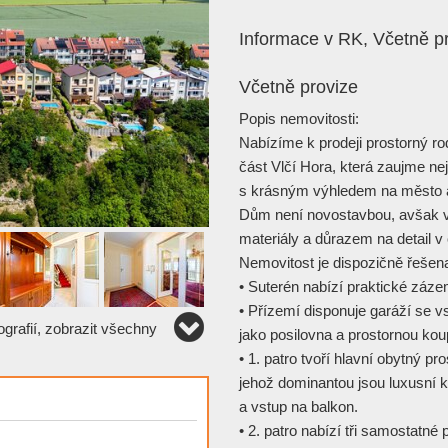
Informace v RK, Včetně pr
Včetně provize
Popis nemovitosti:
Nabízíme k prodeji prostorný rod
část Vlčí Hora, která zaujme ne
s krásným výhledem na město a 
Dům není novostavbou, avšak v
materiály a důrazem na detail v 
Nemovitost je dispozičně řešena
• Suterén nabízí praktické záze
• Přízemí disponuje garáží se 
grafií, zobrazit všechny
jako posilovna a prostornou ko
• 1. patro tvoří hlavní obytný 
jehož dominantou jsou luxusní 
a vstup na balkon.
• 2. patro nabízí tři samostatn