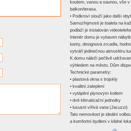
koutem, vanou a saunou, vše v
balkon/terasa.
• Podkroví slouží jako další obyt
Samozřejmostí je toaleta na k
podlaží je instalován videotelef
Interiér domu je vybaven nábyt
lustry, designová zrcadla, hod
vytváří jedinečnou atmosféru lu
K domu náleží pečlivě udržova
výhledem na město. Dům disponu
Technické parametry:
• plastová okna s trojskly
• kvalitní zateplení
• vytápění plynovým kotlem
• dvě klimatizační jednotky
• luxusní vířivá vana (Jacuzzi)
Tato nemovitost je ideální volbou
a komfortní bydlení v klidné lok