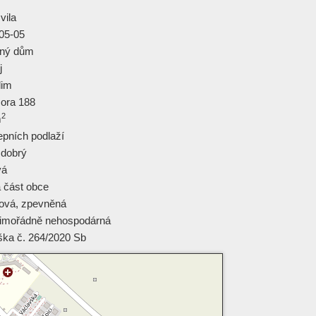
vila
05-05
nný dům
j
dim
Hora 188
2
m
epních podlaží
 dobrý
vá
á část obce
tová
,
zpevněná
imořádně nehospodárná
ška č. 264/2020 Sb