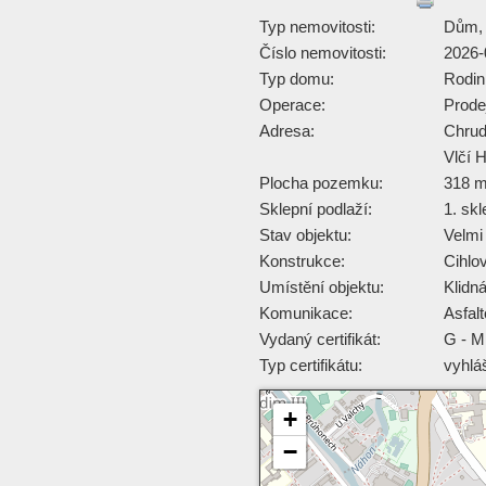
Typ nemovitosti:
Dům, 
Číslo nemovitosti:
2026-
Typ domu:
Rodi
Operace:
Prode
Adresa:
Chru
Vlčí 
Plocha pozemku:
318 
Sklepní podlaží:
1. skl
Stav objektu:
Velmi
Konstrukce:
Cihlo
Umístění objektu:
Klidn
Komunikace:
Asfal
Vydaný certifikát:
G - M
Typ certifikátu:
vyhlá
+
−