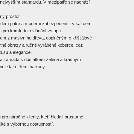
 nejvyšším standardu. V mezipatře se nachází
ný prostor.
aždém patře a moderní zabezpečení – v každém
on pro komfortní ovládání vstupu.
kem z masivního dřeva, doplněným o křišťálové
notné obrazy a ručně vyráběné koberce, což
xusu a elegance.
ná zahrada s dostatkem zeleně a krásným
je také třemi balkony.
 pro náročné klienty, kteří hledají prostorné
alitě s výbornou dostupností.