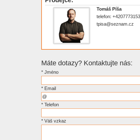
Tomáš Píša
telefon: +420777315
tpisa@seznam.cz
Máte dotazy? Kontaktujte nás:
*
Jméno
*
Email
*
Telefon
*
Váš vzkaz