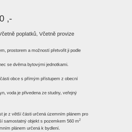
0 ,-
Včetně poplatků, Včetně provize
m, prostorem a možností přetvořit ji podle
inec se dvěma bytovými jednotkami.
 části obce s přímým přístupem z obecní
yn, voda je přivedena ze studny, veřejný
ost je z větší části určená územním plánem pro
2
jší samostatný objekt s pozemkem 560 m
emním plánem určená k bydlení.