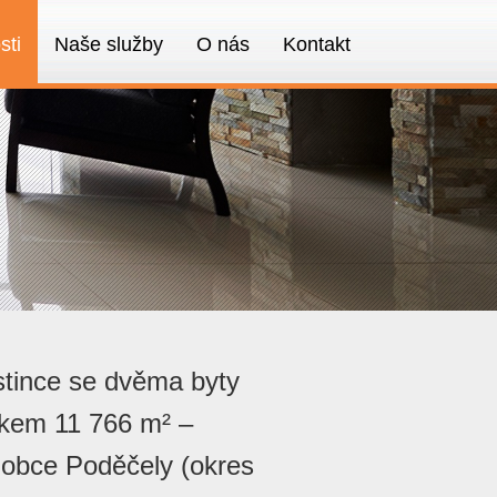
sti
Naše služby
O nás
Kontakt
stince se dvěma byty
kem 11 766 m² –
 obce Poděčely (okres