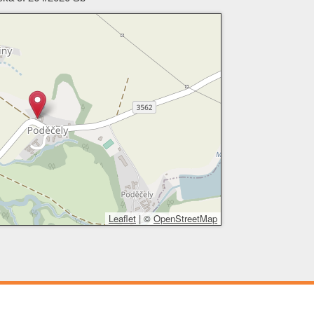
Leaflet
|
©
OpenStreetMap