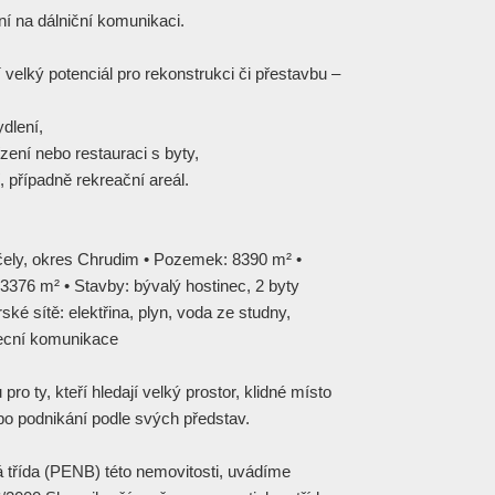
í na dálniční komunikaci.
í velký potenciál pro rekonstrukci či přestavbu –
dlení,
zení nebo restauraci s byty,
, případně rekreační areál.
ěčely, okres Chrudim • Pozemek: 8390 m² •
 3376 m² • Stavby: bývalý hostinec, 2 byty
ké sítě: elektřina, plyn, voda ze studny,
becní komunikace
pro ty, kteří hledají velký prostor, klidné místo
bo podnikání podle svých představ.
 třída (PENB) této nemovitosti, uvádíme