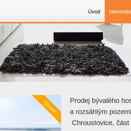
Úvod
Nemovito
Prodej bývalého ho
a rozsáhlým pozem
Chroustovice, část