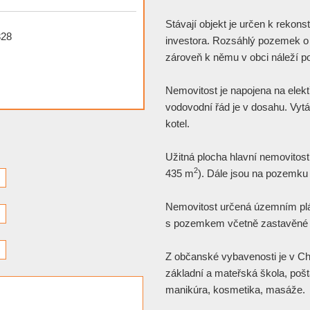
Stávají objekt je určen k rekon
328
investora. Rozsáhlý pozemek 
zároveň k němu v obci náleží p
Nemovitost je napojena na elektř
vodovodní řád je v dosahu. Vyt
kotel.
Užitná plocha hlavní nemovitost
2
435 m
). Dále jsou na pozemku
Nemovitost určená územním plá
s pozemkem včetně zastavěné 
Z občanské vybavenosti je v Chr
základní a mateřská škola, pošta
manikúra, kosmetika, masáže.