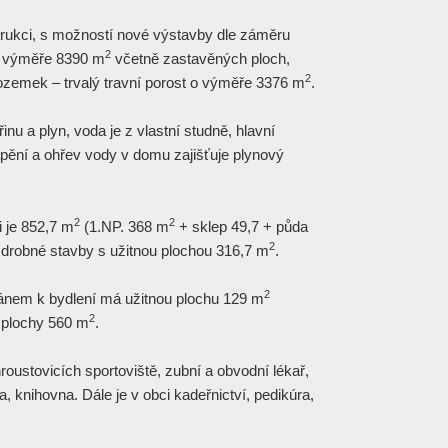
strukci, s možností nové výstavby dle záměru
2
o výměře 8390 m
včetně zastavěných ploch,
2
ozemek – trvalý travní porost o výměře 3376 m
.
inu a plyn, voda je z vlastní studně, hlavní
ápění a ohřev vody v domu zajišťuje plynový
2
2
i je 852,7 m
(1.NP. 368 m
+ sklep 49,7 + půda
2
 drobné stavby s užitnou plochou 316,7 m
.
2
nem k bydlení má užitnou plochu 129 m
2
plochy 560 m
.
oustovicích sportoviště, zubní a obvodní lékař,
, knihovna. Dále je v obci kadeřnictví, pedikúra,