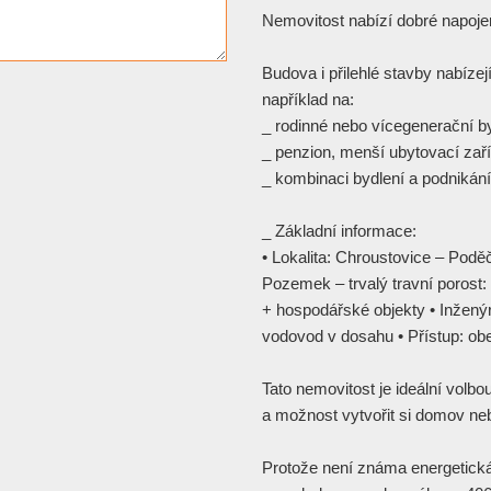
Nemovitost nabízí dobré napojen
Budova i přilehlé stavby nabízej
například na:
_ rodinné nebo vícegenerační by
_ penzion, menší ubytovací zaří
_ kombinaci bydlení a podnikání
_ Základní informace:
• Lokalita: Chroustovice – Pod
Pozemek – trvalý travní porost:
+ hospodářské objekty • Inženýrs
vodovod v dosahu • Přístup: o
Tato nemovitost je ideální volbou 
a možnost vytvořit si domov ne
Protože není známa energetická