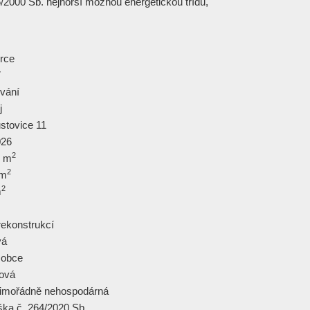
/2000 Sb. nejhorší možnou energetickou třídu,
rce
7
vání
j
stovice 11
026
2
6 m
2
 m
2
m
rekonstrukcí
vá
 obce
tová
imořádně nehospodárná
ška č. 264/2020 Sb