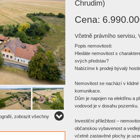
Chrudim)
Cena:
6.990.00
Včetně právního servisu, 
Popis nemovitosti:
Hledáte nemovitost s charaktere
svých představ?
Nabízíme k prodeji bývalý host
Nemovitost se nachází v klidné
komunikace.
Dům je napojen na elektřinu a pl
vodovod je v dosahu pozemku.
grafií, zobrazit všechny
Investiční příležitost – nemovit
občanskou vybavenost a vedle
včetně zastavěné plochy je uz