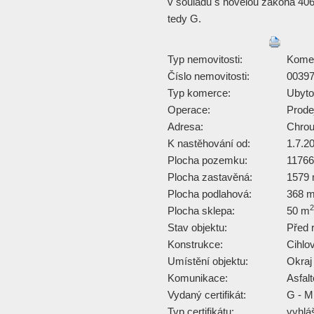
v souladu s novelou zákona 406
tedy G.
Typ nemovitosti:
Kome
Číslo nemovitosti:
0039
Typ komerce:
Ubyto
Operace:
Prode
Adresa:
Chrou
K nastěhování od:
1.7.2
Plocha pozemku:
1176
Plocha zastavěná:
1579
Plocha podlahová:
368 
2
Plocha sklepa:
50 m
Stav objektu:
Před 
Konstrukce:
Cihlo
Umístění objektu:
Okraj
Komunikace:
Asfal
Vydaný certifikát:
G - M
Typ certifikátu:
vyhlá