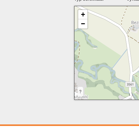
+
−
?