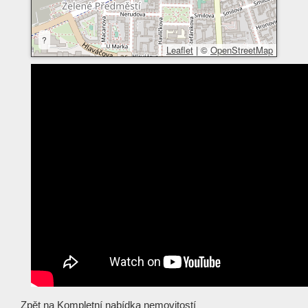
?
Leaflet
|
©
OpenStreetMap
Zpět na
Kompletní nabídka nemovitostí