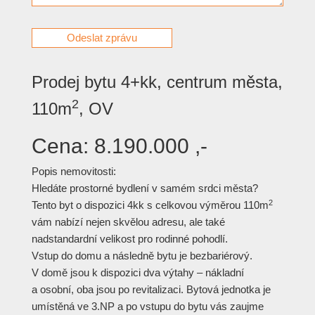
Prodej bytu 4+kk, centrum města,
2
110m
, OV
Cena:
8.190.000 ,-
Popis nemovitosti:
Hledáte prostorné bydlení v samém srdci města?
2
Tento byt o dispozici 4kk s celkovou výměrou 110m
vám nabízí nejen skvělou adresu, ale také
nadstandardní velikost pro rodinné pohodlí.
Vstup do domu a následně bytu je bezbariérový.
V domě jsou k dispozici dva výtahy – nákladní
a osobní, oba jsou po revitalizaci. Bytová jednotka je
umístěná ve 3.NP a po vstupu do bytu vás zaujme