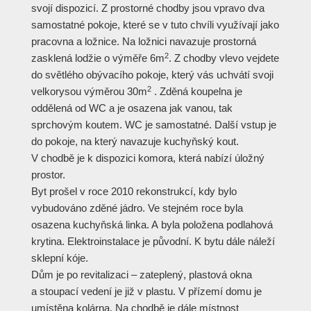
svojí dispozicí. Z prostorné chodby jsou vpravo dva
samostatné pokoje, které se v tuto chvíli využívají jako
pracovna a ložnice. Na ložnici navazuje prostorná
2
zasklená lodžie o výměře 6m
. Z chodby vlevo vejdete
do světlého obývacího pokoje, který vás uchvátí svoji
2
velkorysou výměrou 30m
. Zděná koupelna je
oddělená od WC a je osazena jak vanou, tak
sprchovým koutem. WC je samostatné. Další vstup je
do pokoje, na který navazuje kuchyňský kout.
V chodbě je k dispozici komora, která nabízí úložný
prostor.
Byt prošel v roce 2010 rekonstrukcí, kdy bylo
vybudováno zděné jádro. Ve stejném roce byla
osazena kuchyňská linka. A byla položena podlahová
krytina. Elektroinstalace je původní. K bytu dále náleží
sklepní kóje.
Dům je po revitalizaci – zateplený, plastová okna
a stoupací vedení je již v plastu. V přízemí domu je
umístěna kolárna. Na chodbě je dále místnost