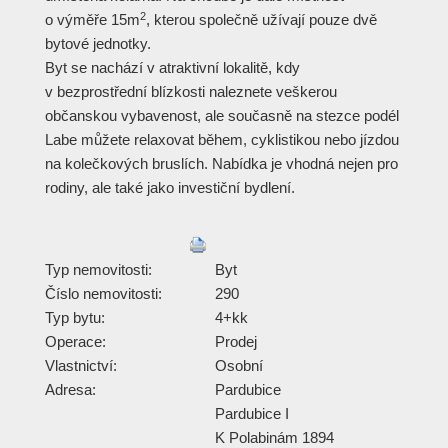
2
o výměře 15m
, kterou společně užívají pouze dvě
bytové jednotky.
Byt se nachází v atraktivní lokalitě, kdy
v bezprostřední blízkosti naleznete veškerou
občanskou vybavenost, ale současně na stezce podél
Labe můžete relaxovat během, cyklistikou nebo jízdou
na kolečkových bruslích. Nabídka je vhodná nejen pro
rodiny, ale také jako investiční bydlení.
Typ nemovitosti:
Byt
Číslo nemovitosti:
290
Typ bytu:
4+kk
Operace:
Prodej
Vlastnictví:
Osobní
Adresa:
Pardubice
Pardubice I
K Polabinám 1894