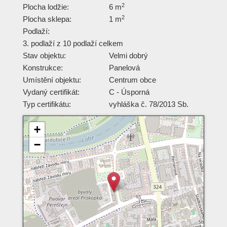
2
Plocha lodžie:
6 m
2
Plocha sklepa:
1 m
Podlaží:
3. podlaží z 10 podlaží celkem
Stav objektu:
Velmi dobrý
Konstrukce:
Panelová
Umístění objektu:
Centrum obce
Vydaný certifikát:
C - Úsporná
Typ certifikátu:
vyhláška č. 78/2013 Sb.
+
−