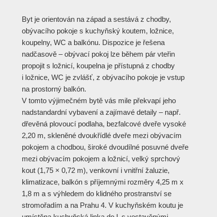
Byt je orientován na západ a sestává z chodby,
obývacího pokoje s kuchyňský koutem, ložnice,
koupelny, WC a balkónu. Dispozice je řešena
nadčasově – obývací pokoj lze během pár vteřin
propojit s ložnicí, koupelna je přístupná z chodby
i ložnice, WC je zvlášť, z obývacího pokoje je vstup
na prostorný balkón.
V tomto výjimečném bytě vás mile překvapí jeho
nadstandardní vybavení a zajímavé detaily – např.
dřevěná plovoucí podlaha, bezfalcové dveře vysoké
2,20 m, skleněné dvoukřídlé dveře mezi obývacím
pokojem a chodbou, široké dvoudílné posuvné dveře
mezi obývacím pokojem a ložnicí, velký sprchový
kout (1,75 × 0,72 m), venkovní i vnitřní žaluzie,
klimatizace, balkón s příjemnými rozměry 4,25 m x
1,8 m a s výhledem do klidného prostranství se
stromořadím a na Prahu 4. V kuchyňském koutu je
umístěna kuchyňská linka do L s vestavěnými