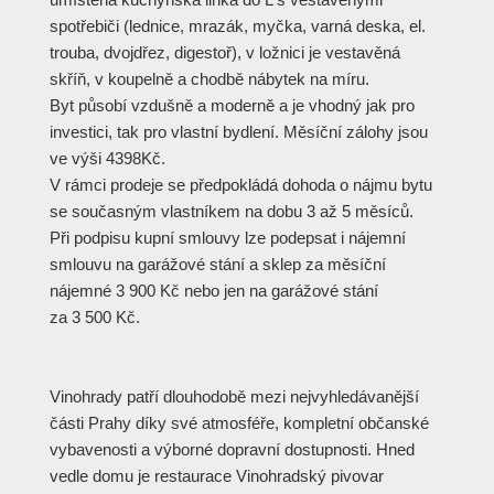
spotřebiči (lednice, mrazák, myčka, varná deska, el.
trouba, dvojdřez, digestoř), v ložnici je vestavěná
skříň, v koupelně a chodbě nábytek na míru.
Byt působí vzdušně a moderně a je vhodný jak pro
investici, tak pro vlastní bydlení. Měsíční zálohy jsou
ve výši 4398Kč.
V rámci prodeje se předpokládá dohoda o nájmu bytu
se současným vlastníkem na dobu 3 až 5 měsíců.
Při podpisu kupní smlouvy lze podepsat i nájemní
smlouvu na garážové stání a sklep za měsíční
nájemné 3 900 Kč nebo jen na garážové stání
za 3 500 Kč.
Vinohrady patří dlouhodobě mezi nejvyhledávanější
části Prahy díky své atmosféře, kompletní občanské
vybavenosti a výborné dopravní dostupnosti. Hned
vedle domu je restaurace Vinohradský pivovar