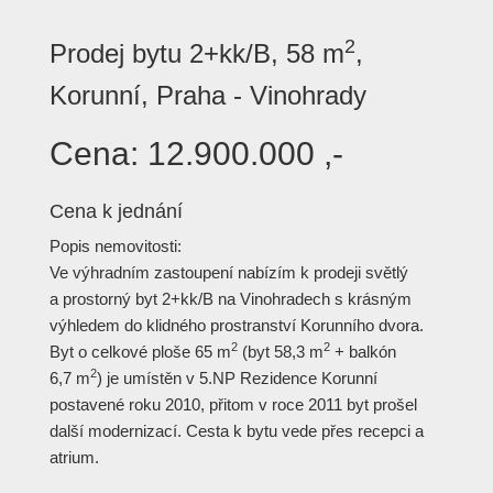
2
Prodej bytu 2+kk/B, 58 m
,
Korunní, Praha - Vinohrady
Cena:
12.900.000 ,-
Cena k jednání
Popis nemovitosti:
Ve výhradním zastoupení nabízím k prodeji světlý
a prostorný byt 2+kk/B na Vinohradech s krásným
výhledem do klidného prostranství Korunního dvora.
2
2
Byt o celkové ploše 65 m
(byt 58,3 m
+ balkón
2
6,7 m
) je umístěn v 5.NP Rezidence Korunní
postavené roku 2010, přitom v roce 2011 byt prošel
další modernizací. Cesta k bytu vede přes recepci a
atrium.