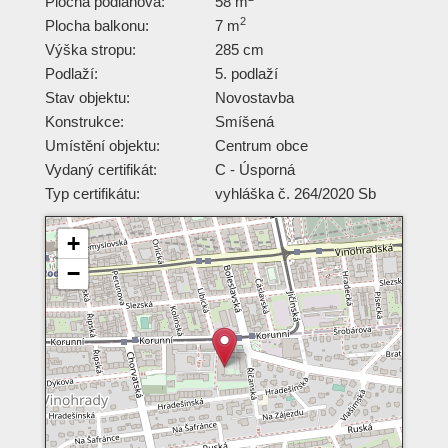
Plocha podlahová:
58 m
2
Plocha balkonu:
7 m
Výška stropu:
285 cm
Podlaží:
5. podlaží
Stav objektu:
Novostavba
Konstrukce:
Smíšená
Umístění objektu:
Centrum obce
Vydaný certifikát:
C - Úsporná
Typ certifikátu:
vyhláška č. 264/2020 Sb
+
−