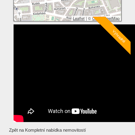
?
Leaflet
|
©
OpenStreetMap
Zpět na
Kompletní nabídka nemovitostí