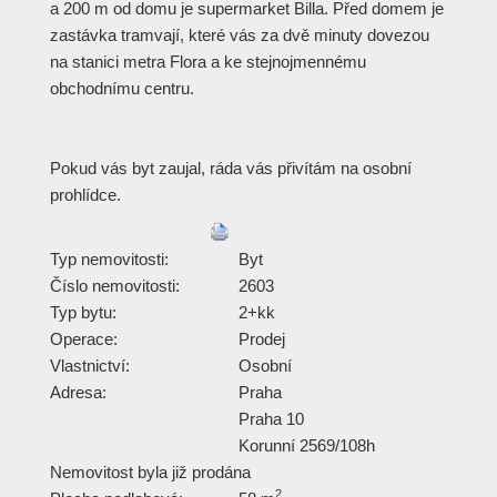
a 200 m od domu je supermarket Billa. Před domem je
zastávka tramvají, které vás za dvě minuty dovezou
na stanici metra Flora a ke stejnojmennému
obchodnímu centru.
Pokud vás byt zaujal, ráda vás přivítám na osobní
prohlídce.
Typ nemovitosti:
Byt
Číslo nemovitosti:
2603
Typ bytu:
2+kk
Operace:
Prodej
Vlastnictví:
Osobní
Adresa:
Praha
Praha 10
Korunní 2569/108h
Nemovitost byla již prodána
2