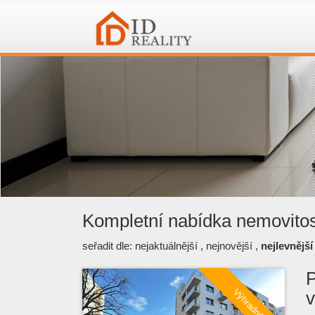
Kompletní nabídka nemovitos
seřadit dle:
nejaktuálnější
,
nejnovější
,
nejlevnější
P
v