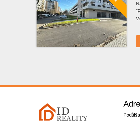
N
"
V
Adre
Podůlša