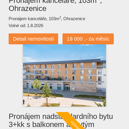
Pronájem kanceláře, 103m
,
Ohrazenice
2
Pronájem kanceláře, 103m
, Ohrazenice
Volné od: 1.8.2026
Detail nemovitosti
19 000 ,- za měsíc
Pronájem nadstandardního bytu
3+kk s balkonem a krytým