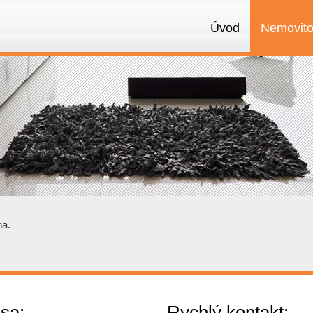
Úvod
Nemovito
na.
sa:
Rychlý kontakt: