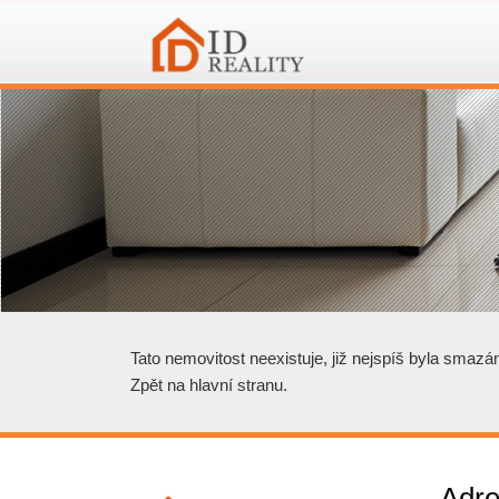
Tato nemovitost neexistuje, již nejspíš byla smazá
Zpět na hlavní stranu
.
Adre