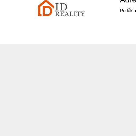
Podůlša