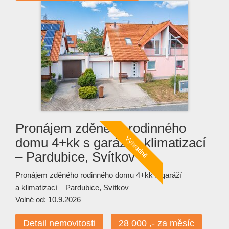
Pronájem zděného rodinného
domu 4+kk s garáží a klimatizací
– Pardubice, Svítkov
Pronájem zděného rodinného domu 4+kk s garáží
a klimatizací – Pardubice, Svítkov
Volné od: 10.9.2026
Detail nemovitosti
28 000 ,- za měsíc