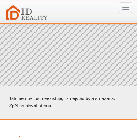
Navi
Tato nemovitost neexistuje, již nejspíš byla smazána.
Zpět na hlavní stranu
.